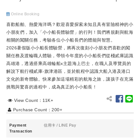
Online Booking
喜歡船舶、熱愛海洋嗎？歡迎喜愛探索未知且具有冒險精神的小
小朋友們，加入「小小船長體驗營」的行列！我們將規劃與航海
相關的闖關任務，考驗各位小小船長們的體能與智慧。
2026暑假版小小船長體驗營，將再次復刻小小朋友們喜歡的闖
關任務及渡輪職人體驗，帶領今年度的小小船長們從棧貳庫認識
高雄港，透過搭乘高雄輪船x主題海上巴士，在職人及導覽員的
解說下航行棧貳庫-旗津港區，並於航程中認識大船入港及港口
文化的新奇體驗。快來參加這場精彩的航海之旅，讓孩子在充滿
挑戰與驚喜的過程中，成為真正的小小船長！
View Count：11K+
Purchase Count：200+
Payment
信用卡
/
LINE Pay
Transaction