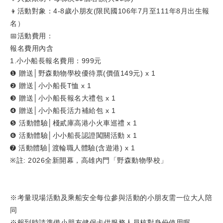
👦活動對象：4-8歲小朋友(限民國106年7月至111年8月出生報
名）
📅活動費用：
報名費用內含
1.小小船長報名費用：999元
❶ 贈送│野森動物學校優待票(價值149元) x 1
❷ 贈送│小小船長T恤 x 1
❸ 贈送│小小船長報名大禮包 x 1
❹ 贈送│小小船長活力補給包 x 1
❺ 活動體驗│棧貳庫高港小火車巡禮 x 1
❻ 活動體驗│小小船長認證闖關活動 x 1
➐ 活動體驗│渡輪職人體驗(含遊港) x 1
※註: 2026全新開幕，高雄內門「野森動物學校」
※考量現場活動及乘船安全每位參與活動的小朋友需一位大人陪
同
※報到時請準備小朋友健保卡供服務人員核對身份使用喔