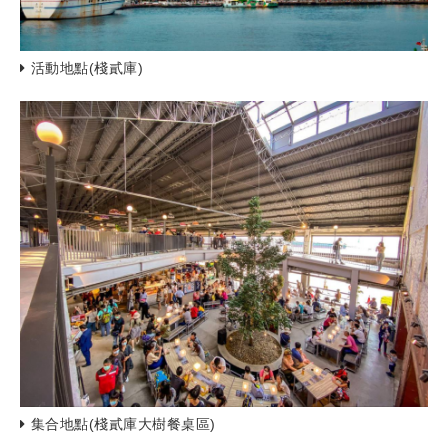
活動地點(棧貳庫)
集合地點(棧貳庫大樹餐桌區)