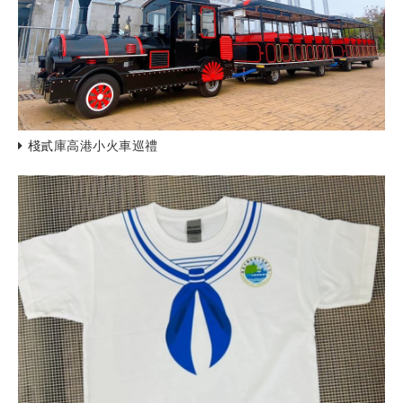
棧貳庫高港小火車巡禮