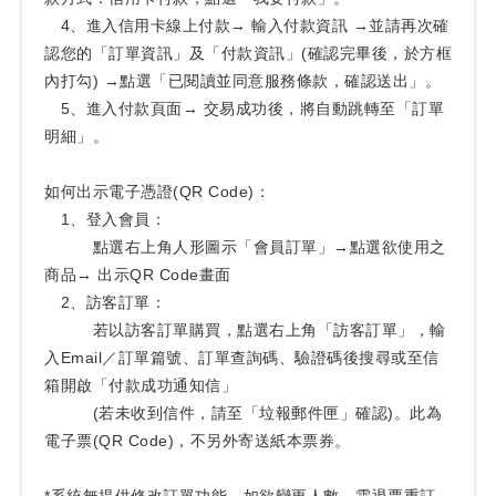
4、進入信用卡線上付款→ 輸入付款資訊 →並請再次確
認您的「訂單資訊」及「付款資訊」(確認完畢後，於方框
內打勾) →點選「已閱讀並同意服務條款，確認送出」。
5、進入付款頁面→ 交易成功後，將自動跳轉至「訂單
明細」。
如何出示電子憑證(QR Code)：
1、登入會員：
點選右上角人形圖示「會員訂單」→點選欲使用之
商品→ 出示QR Code畫面
2、訪客訂單：
若以訪客訂單購買，點選右上角「訪客訂單」，輸
入Email／訂單篇號、訂單查詢碼、驗證碼後搜尋或至信
箱開啟「付款成功通知信」
(若未收到信件，請至「垃報郵件匣」確認)。此為
電子票(QR Code)，不另外寄送紙本票券。