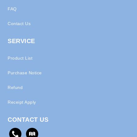
FAQ
Contact Us
SERVICE
Product List
Purchase Notice
Refund
Receipt Apply
CONTACT US